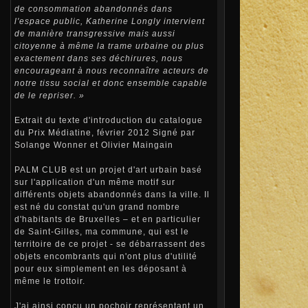
de consommation abandonnés dans
l'espace public, Katherine Longly intervient
de manière transgressive mais aussi
citoyenne à même la trame urbaine ou plus
exactement dans ses déchirures, nous
encourageant à nous reconnaître acteurs de
notre tissu social et donc ensemble capable
de le repriser. »
Extrait du texte d'introduction du catalogue
du Prix Médiatine, février 2012 Signé par
Solange Wonner et Olivier Maingain
PALM CLUB est un projet d'art urbain basé
sur l'application d'un même motif sur
différents objets abandonnés dans la ville. Il
est né du constat qu'un grand nombre
d'habitants de Bruxelles – et en particulier
de Saint-Gilles, ma commune, qui est le
territoire de ce projet - se débarrassent des
objets encombrants qui n'ont plus d'utilité
pour eux simplement en les déposant à
même le trottoir.
J'ai ainsi conçu un pochoir représentant un